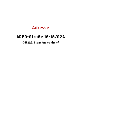
Adresse
ARED-Straße 16-18/02A
2544 Leobersdorf
Kontakt
+43 676 5571354
office@turanfloor.at
Öffnungszeiten
Montag bis
Samstag
08:00 – 18:00 Uhr